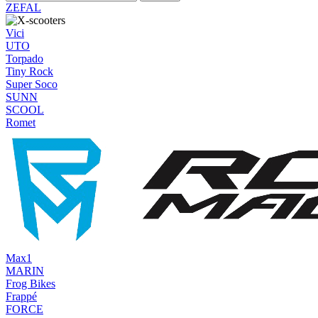
ZEFAL
Vici
UTO
Torpado
Tiny Rock
Super Soco
SUNN
SCOOL
Romet
Max1
MARIN
Frog Bikes
Frappé
FORCE