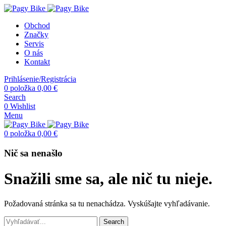
Obchod
Značky
Servis
O nás
Kontakt
Prihlásenie/Registrácia
0
položka
0,00
€
Search
0
Wishlist
Menu
0
položka
0,00
€
Nič sa nenašlo
Snažili sme sa, ale nič tu nieje.
Požadovaná stránka sa tu nenachádza. Vyskúšajte vyhľadávanie.
Search