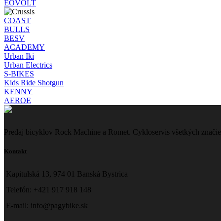
EOVOLT
COAST
BULLS
BESV
ACADEMY
Urban Iki
Urban Electrics
S-BIKES
Kids Ride Shotgun
KENNY
AEROE
Predaj bicyklov Rock Machine a Romet. Cykloservis všetkých značie
Kontakt
Kapitulská 13, 974 01 Banská Bystrica
Telefón: +421 917 918 148
E-mail: info@pagybike.sk