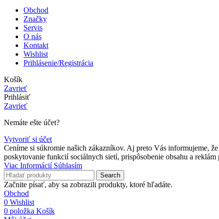
Obchod
Značky
Servis
O nás
Kontakt
Wishlist
Prihlásenie/Registrácia
Košík
Zavrieť
Prihlásiť
Zavrieť
Nemáte ešte účet?
Vytvoriť si účet
Ceníme si súkromie našich zákazníkov. Aj preto Vás informujeme, že n
poskytovanie funkcií sociálnych sietí, prispôsobenie obsahu a reklám
Viac
Viac Informácií
Súhlasím
Informácií
Search
Začnite písať, aby sa zobrazili produkty, ktoré hľadáte.
Obchod
0
Wishlist
0
položka
Košík