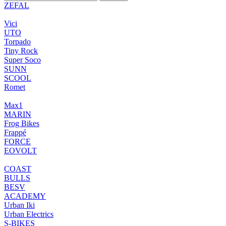
ZEFAL
Vici
UTO
Torpado
Tiny Rock
Super Soco
SUNN
SCOOL
Romet
Max1
MARIN
Frog Bikes
Frappé
FORCE
EOVOLT
COAST
BULLS
BESV
ACADEMY
Urban Iki
Urban Electrics
S-BIKES