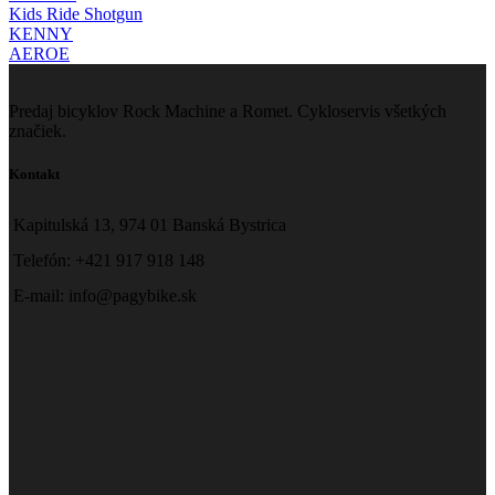
Kids Ride Shotgun
KENNY
AEROE
Predaj bicyklov Rock Machine a Romet. Cykloservis všetkých
značiek.
Kontakt
Kapitulská 13, 974 01 Banská Bystrica
Telefón: +421 917 918 148
E-mail: info@pagybike.sk