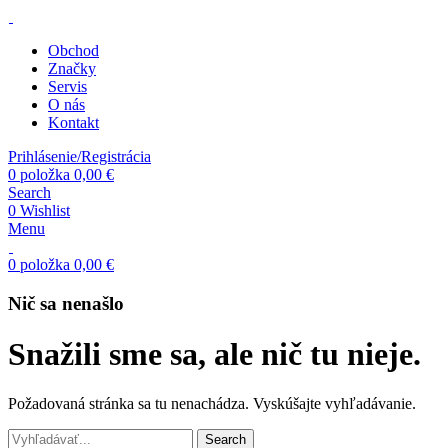
Obchod
Značky
Servis
O nás
Kontakt
Prihlásenie/Registrácia
0
položka
0,00
€
Search
0
Wishlist
Menu
0
položka
0,00
€
Nič sa nenašlo
Snažili sme sa, ale nič tu nieje.
Požadovaná stránka sa tu nenachádza. Vyskúšajte vyhľadávanie.
Search