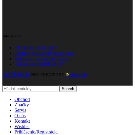
Informácie
Obchodné podmienky
Dodacie a platobné podmienky
Reklamácie a vrátenie tovaru
Ochrana osobných údajov
PAGY BIKE BB
2020 CREATED BY
dividuality
.
IN
Search
Obchod
Značky
Servis
O nás
Kontakt
Wishlist
Prihlásenie/Registrácia