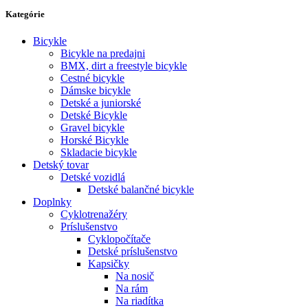
Kategórie
Bicykle
Bicykle na predajni
BMX, dirt a freestyle bicykle
Cestné bicykle
Dámske bicykle
Detské a juniorské
Detské Bicykle
Gravel bicykle
Horské Bicykle
Skladacie bicykle
Detský tovar
Detské vozidlá
Detské balančné bicykle
Doplnky
Cyklotrenažéry
Príslušenstvo
Cyklopočítače
Detské príslušenstvo
Kapsičky
Na nosič
Na rám
Na riadítka