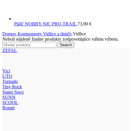
Plášť NOBBY NIC PRO TRAIL
73,90
€
Domov
Komponenty
Vidlice a tlmiče
Vidlice
Neboli nájdené žiadne produkty zodpovedajúce vášmu výberu.
Search
ZEFAL
Vici
UTO
Torpado
Tiny Rock
Super Soco
SUNN
SCOOL
Romet