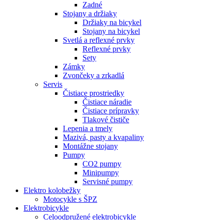
Zadné
Stojany a držiaky
Držiaky na bicykel
Stojany na bicykel
Svetlá a reflexné prvky
Reflexné prvky
Sety
Zámky
Zvončeky a zrkadlá
Servis
Čistiace prostriedky
Čistiace náradie
Čistiace prípravky
Tlakové čističe
Lepenia a tmely
Mazivá, pasty a kvapaliny
Montážne stojany
Pumpy
CO2 pumpy
Minipumpy
Servisné pumpy
Elektro kolobežky
Motocykle s ŠPZ
Elektrobicykle
Celoodpružené elektrobicykle