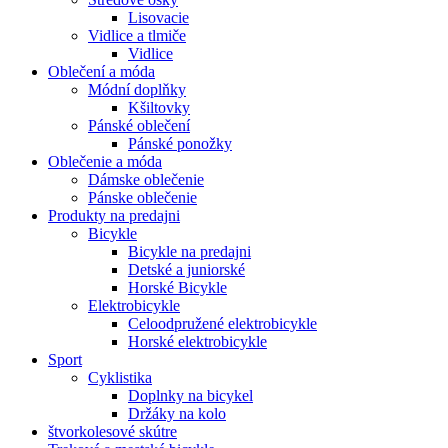
Lisovacie
Vidlice a tlmiče
Vidlice
Oblečení a móda
Módní doplňky
Kšiltovky
Pánské oblečení
Pánské ponožky
Oblečenie a móda
Dámske oblečenie
Pánske oblečenie
Produkty na predajni
Bicykle
Bicykle na predajni
Detské a juniorské
Horské Bicykle
Elektrobicykle
Celoodpružené elektrobicykle
Horské elektrobicykle
Sport
Cyklistika
Doplnky na bicykel
Držáky na kolo
štvorkolesové skútre