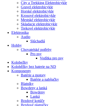
City a Trekking Elektrobicykle
Gravel elektrobicykle
Horské elektrobicykle
Krosové elektrobicykle
Mestské elektrobicykle
Skladacie elektrobicykle
Trekové elektrobicykle
Elektronika
Audio
Slúchadlá
Hobby
Chovatelské potřeby
Pro psy
Vodítka pro psy
Kolobežky
Koloběžky bez baterie na ND
Komponenty
Batérie a motory
Batérie a nabíjačky
Blatníky
Bowdeny a lanká
Bowdeny
Lanká
Brzdové kotúče
Brzdové platničky