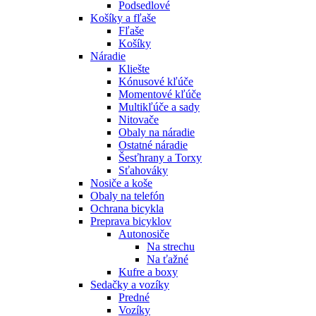
Podsedlové
Košíky a fľaše
Fľaše
Košíky
Náradie
Kliešte
Kónusové kľúče
Momentové kľúče
Multikľúče a sady
Nitovače
Obaly na náradie
Ostatné náradie
Šesťhrany a Torxy
Sťahováky
Nosiče a koše
Obaly na telefón
Ochrana bicykla
Preprava bicyklov
Autonosiče
Na strechu
Na ťažné
Kufre a boxy
Sedačky a vozíky
Predné
Vozíky