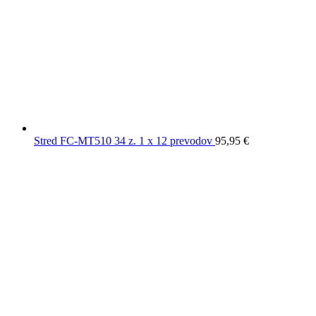
Stred FC-MT510 34 z. 1 x 12 prevodov
95,95
€