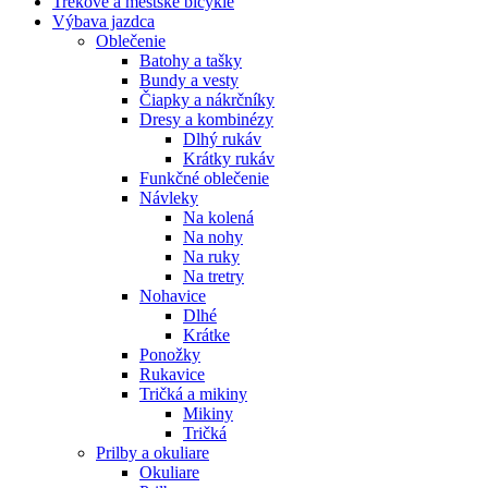
Trekové a mestské bicykle
Výbava jazdca
Oblečenie
Batohy a tašky
Bundy a vesty
Čiapky a nákrčníky
Dresy a kombinézy
Dlhý rukáv
Krátky rukáv
Funkčné oblečenie
Návleky
Na kolená
Na nohy
Na ruky
Na tretry
Nohavice
Dlhé
Krátke
Ponožky
Rukavice
Tričká a mikiny
Mikiny
Tričká
Prilby a okuliare
Okuliare