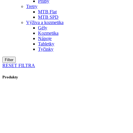
Prilby
Tretry
MTB Flat
MTB SPD
Výživa a kozmetika
Gély
Kozmetika
Nápoje
Tabletky
Tyčinky
Filter
RESET FILTRA
Produkty