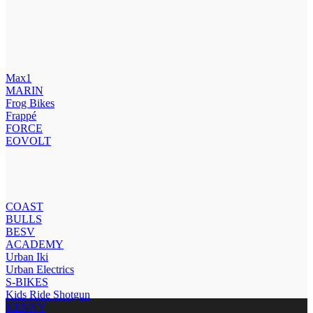
Max1
MARIN
Frog Bikes
Frappé
FORCE
EOVOLT
COAST
BULLS
BESV
ACADEMY
Urban Iki
Urban Electrics
S-BIKES
Kids Ride Shotgun
KENNY