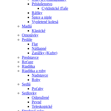
Príslušenstvo
Cyklistické fľaše
Ráfiky
Špice a niple
Vypletené kolesá
Madlá
Klasické
Omotávky
Pedále
Flat
Nášlapné
Zarážky (Kufre)
Predstavce
Reťaze
Riadítka
Riadítka a rohy
Nadstavce
Rohy
Sedlá
Poťahy
Sedlovky
Odpružené
Pevné
Teleskopické
Stredové osky