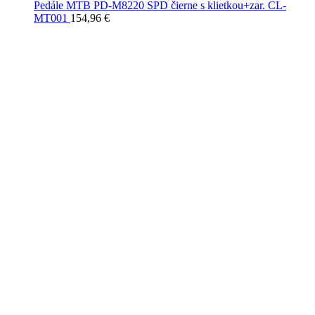
Pedále MTB PD-M8220 SPD čierne s klietkou+zar. CL-
MT001
154,96
€