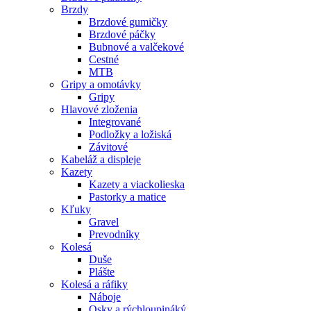
Brzdy
Brzdové gumičky
Brzdové páčky
Bubnové a valčekové
Cestné
MTB
Gripy a omotávky
Gripy
Hlavové zloženia
Integrované
Podložky a ložiská
Závitové
Kabeláž a displeje
Kazety
Kazety a viackolieska
Pastorky a matice
Kľuky
Gravel
Prevodníky
Kolesá
Duše
Plášte
Kolesá a ráfiky
Náboje
Osky a rýchloupináký